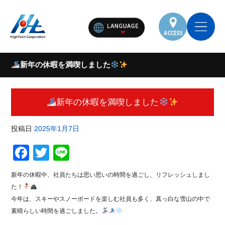
新年の休暇を満喫しました
新年の休暇を満喫しました
投稿日
2025年1月7日
F
T
Li
a
wi
n
新年の休暇中、社員たちは思い思いの時間を過ごし、リフレッシュしまし
c
tt
e
た！
e
er
今年は、スキーやスノーボードを楽しむ社員も多く、真っ白な雪山の中で
素晴らしい時間を過ごしました。
b