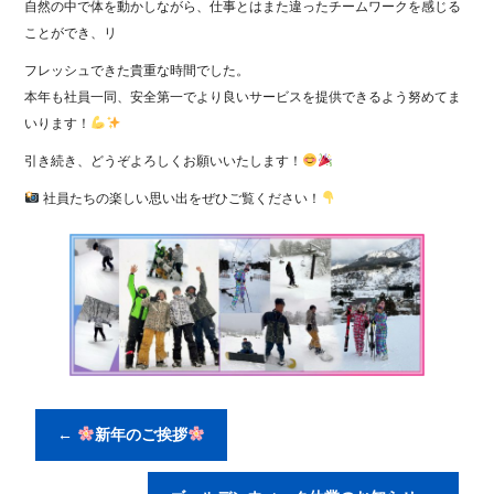
o
自然の中で体を動かしながら、仕事とはまた違ったチームワークを感じる
ことができ、リ
o
フレッシュできた貴重な時間でした。
k
本年も社員一同、安全第一でより良いサービスを提供できるよう努めてま
いります！
引き続き、どうぞよろしくお願いいたします！
社員たちの楽しい思い出をぜひご覧ください！
←
新年のご挨拶